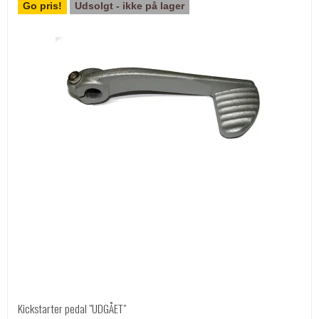
Go pris!
Udsolgt - ikke på lager
Kickstarter pedal "UDGÅET"