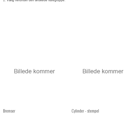
1. Vælg herunder den ønskede varegruppe.
Bremser
Cylinder - stempel