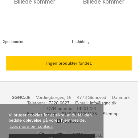
Speedometer
Udstødning
Ingen produkter fundet.
SGNC.dk
Vordingborgvej 16
4773 Stensved
Danmark
Telefonnr.
:
7220 6627
E-mail
:
info@sgnc.dk
CVR-nummer
:
14201734
Bankoplysninger
:
6140 0004261135
Sitemap
Vi bruger cookies for at sikre, at du får den
bedste oplevelse på vores hjemmeside.
Facebook
Læs mere om cookies