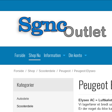
Forside
Shop Nu
Information
Din konto
Forside
/
Shop
/
Scooterdele
/
Peugeot
/
Peugeot Elyseo
Peugeot 
Kategorier
Autodele
Elyseo AC = Luftkøle
Vi lagerfører et bredt 
Scooterdele
Er der noget du ikke k