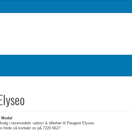
Elyseo
t Model
udvalg i reservedele -udstyr & tilbehør til Peugeot Elyseo.
an finde så kontakt os på 7220 6627