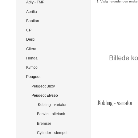
1. Vælg herunder den ønsk
Adly - TMP
Aprilia
Baotian
CPI
Derbi
Gilera
Honda
Kymco
Peugeot
Peugeot Buxy
Peugeot Elyseo
.Kobling - variator
.Kobling - variator
Benzin - olietank
Bremser
Cylinder - stempel