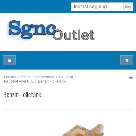
Søg
Forside
/
Shop
/
Scooterdele
/
Peugeot
/
Peugeot Viva City
/
Benzin - olietank
Benzin - olietank