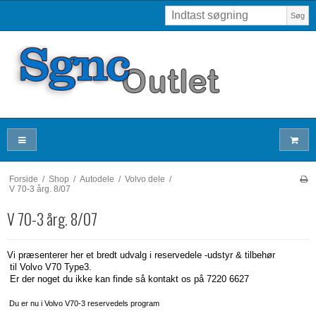
Søg
Forside
/
Shop
/
Autodele
/
Volvo dele
/
V 70-3 årg. 8/07
V 70-3 årg. 8/07
Vi præsenterer her et bredt udvalg i reservedele -udstyr & tilbehør
til Volvo V70 Type3.
Er der noget du ikke kan finde så kontakt os på 7220 6627
Du er nu i Volvo V70-3 reservedels program