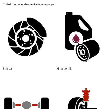
1. Vælg herunder den ønskede varegruppe.
Bremser
Filter og Olie