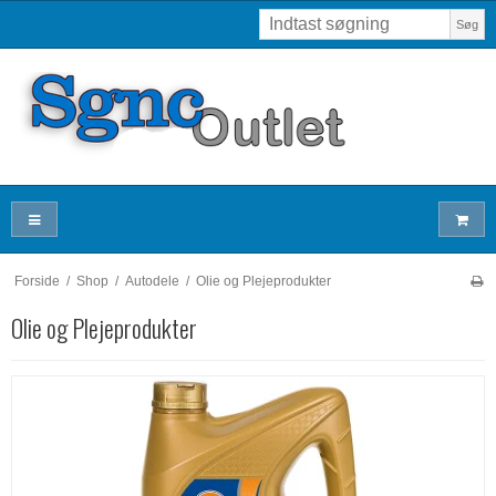
Søg
Forside
/
Shop
/
Autodele
/
Olie og Plejeprodukter
Olie og Plejeprodukter