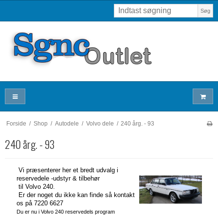
Søg
Forside
/
Shop
/
Autodele
/
Volvo dele
/
240 årg. - 93
240 årg. - 93
Vi præsenterer her et bredt udvalg i
reservedele -udstyr & tilbehør
til Volvo 240.
Er der noget du ikke kan finde så kontakt
os på 7220 6627
Du er nu i Volvo 240 reservedels program