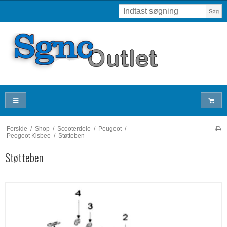
Søg
Forside
/
Shop
/
Scooterdele
/
Peugeot
/
Peogeot Kisbee
/
Støtteben
Støtteben