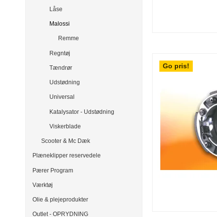
Låse
Malossi
Remme
Regntøj
Go pris!
Tændrør
Udstødning
Universal
Katalysator - Udstødning
Viskerblade
Scooter & Mc Dæk
Plæneklipper reservedele
Pærer Program
Værktøj
Olie & plejeprodukter
Outlet - OPRYDNING