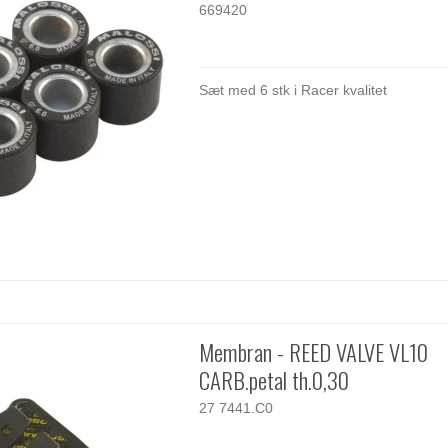
669420
Sæt med 6 stk i Racer kvalitet
Membran - REED VALVE VL10
CARB.petal th.0,30
27 7441.C0