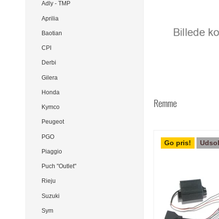
Adly - TMP
Aprilia
Baotian
CPI
Derbi
Gilera
Honda
Remme
Kymco
Peugeot
PGO
Go pris!
Udsol
Piaggio
Puch "Outlet"
Rieju
Suzuki
Sym