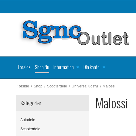
Forside
Shop Nu
Information
Din konto
Forside
/
Shop
/
Scooterdele
/
Universal udstyr
/
Malossi
Malossi
Kategorier
Autodele
Scooterdele