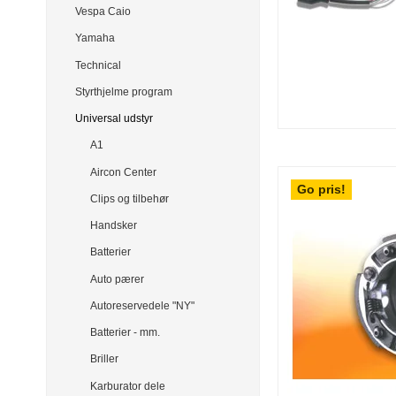
Vespa Caio
Yamaha
Technical
Styrthjelme program
Universal udstyr
A1
Aircon Center
Go pris!
Clips og tilbehør
Handsker
Batterier
Auto pærer
Autoreservedele "NY"
Batterier - mm.
Briller
Karburator dele