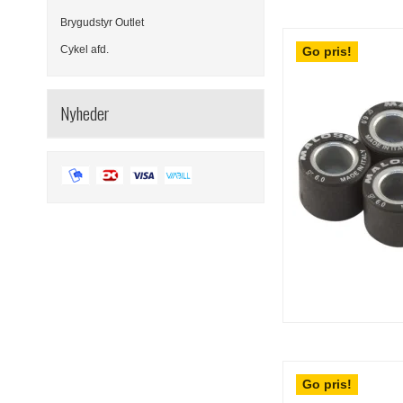
Brygudstyr Outlet
Cykel afd.
Go pris!
Nyheder
Go pris!