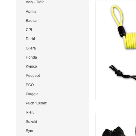
Adly - TMP
Aprilia
Baotian
CPI
Derbi
Gilera
Honda
Kymco
Peugeot
PGO
Piaggio
Puch "Outlet"
Rieju
Suzuki
Sym