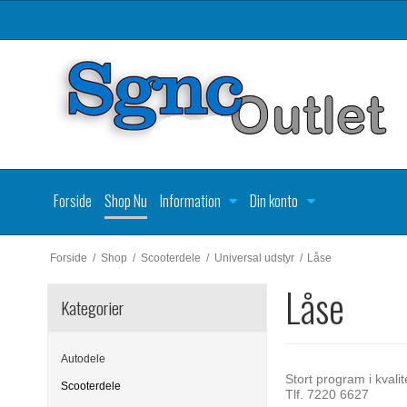
Forside
Shop Nu
Information
Din konto
Forside
/
Shop
/
Scooterdele
/
Universal udstyr
/
Låse
Låse
Kategorier
Autodele
Stort program i kvali
Scooterdele
Tlf. 7220 6627