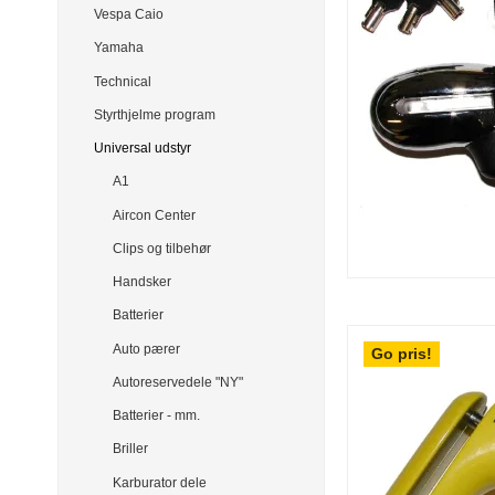
Vespa Caio
Yamaha
Technical
Styrthjelme program
Universal udstyr
A1
Aircon Center
Clips og tilbehør
Handsker
Batterier
Auto pærer
Go pris!
Autoreservedele "NY"
Batterier - mm.
Briller
Karburator dele