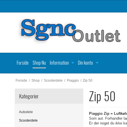
Forside
Shop Nu
Information
Din konto
Forside
/
Shop
/
Scooterdele
/
Piaggio
/
Zip 50
Zip 50
Kategorier
Autodele
Piaggio Zip = Luftkøl
Som aut. Forhandler lag
Scooterdele
Er der noget du ikke k