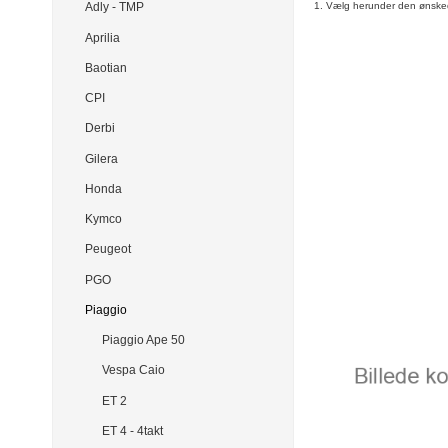
1. Vælg herunder den ønske
Adly - TMP
Aprilia
Baotian
CPI
Derbi
Gilera
Honda
Kymco
Peugeot
PGO
Piaggio
Piaggio Ape 50
Vespa Caio
ET 2
ET 4 - 4takt