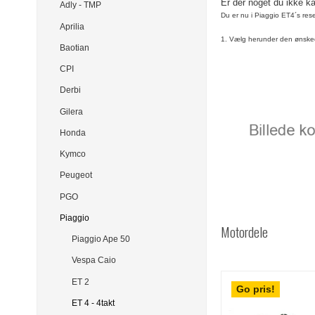
Er der noget du ikke k
Adly - TMP
Du er nu i Piaggio ET4´s re
Aprilia
1. Vælg herunder den ønske
Baotian
CPI
Derbi
Gilera
Honda
Kymco
Peugeot
PGO
Piaggio
Motordele
Piaggio Ape 50
Vespa Caio
ET 2
Go pris!
ET 4 - 4takt