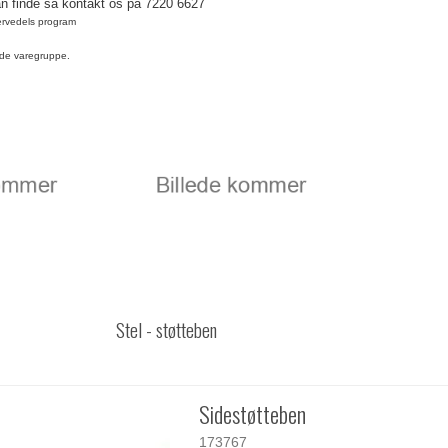
an finde så kontakt os på 7220 6627
servedels program
de varegruppe.
Stel - støtteben
Sidestøtteben
173767