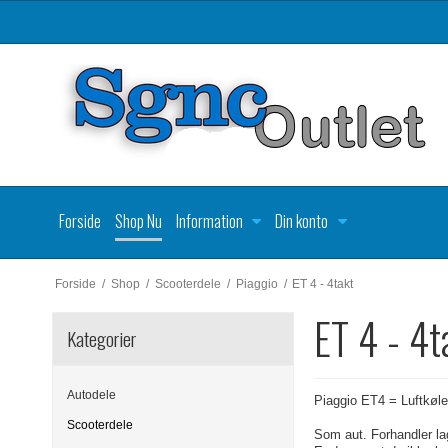
Forside
Shop Nu
Information
Din konto
Forside
/
Shop
/
Scooterdele
/
Piaggio
/
ET 4 - 4takt
ET 4 - 4t
Kategorier
Autodele
Piaggio ET4 = Luftkøl
Scooterdele
Som aut. Forhandler lag