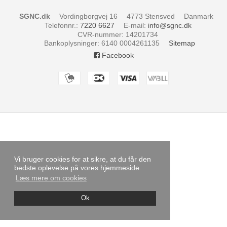
SGNC.dk
Vordingborgvej 16
4773 Stensved
Danmark
Telefonnr.
:
7220 6627
E-mail
:
info@sgnc.dk
CVR-nummer
:
14201734
Bankoplysninger
:
6140 0004261135
Sitemap
Facebook
Vi bruger cookies for at sikre, at du får den
bedste oplevelse på vores hjemmeside.
Læs mere om cookies
Ok