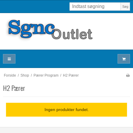
Søg
Forside
/
Shop
/
Pærer Program
/
H2 Pærer
H2 Pærer
Ingen produkter fundet.